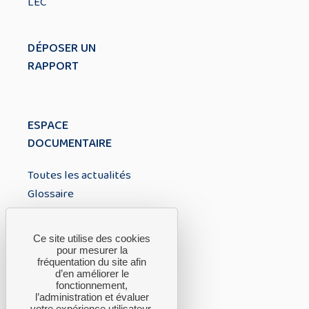
LEC
DÉPOSER UN
RAPPORT
ESPACE
DOCUMENTAIRE
Toutes les actualités
Glossaire
À PROPOS
Ce site utilise des cookies
pour mesurer la
fréquentation du site afin
A propos du CTH
d’en améliorer le
fonctionnement,
FAQ
l’administration et évaluer
votre expérience utilisateur.