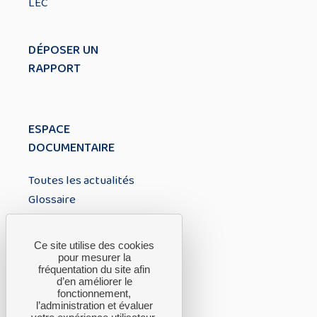
LEC
DÉPOSER UN
RAPPORT
ESPACE
DOCUMENTAIRE
Toutes les actualités
Glossaire
À PROPOS
Ce site utilise des cookies
pour mesurer la
fréquentation du site afin
A propos du CTH
d’en améliorer le
fonctionnement,
FAQ
l’administration et évaluer