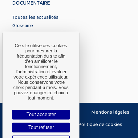
DOCUMENTAIRE
Toutes les actualités
Glossaire
À PROPOS
Ce site utilise des cookies
pour mesurer la
fréquentation du site afin
A propos du CTH
d’en améliorer le
fonctionnement,
FAQ
l’administration et évaluer
Nous contacter
votre expérience utilisateur.
Nous conservons votre
choix pendant 6 mois. Vous
pouvez changer ce choix à
tout moment.
Nous contacter
Plan du site
Mentions légales
Tout accepter
Politique de confidentialité
Politique de cookies
Tout refuser
Accessibilité – non conforme