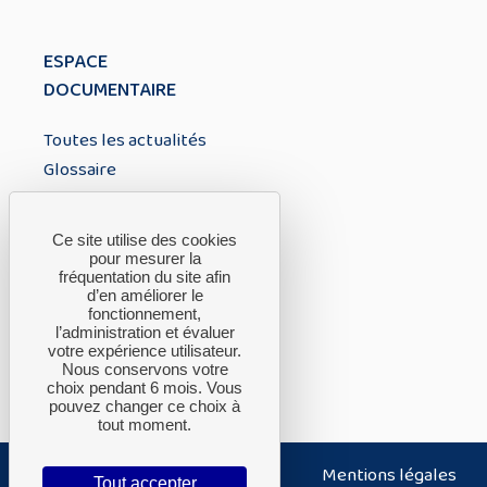
ESPACE
DOCUMENTAIRE
Toutes les actualités
Glossaire
À PROPOS
Ce site utilise des cookies
pour mesurer la
fréquentation du site afin
A propos du CTH
d’en améliorer le
fonctionnement,
FAQ
l’administration et évaluer
Nous contacter
votre expérience utilisateur.
Nous conservons votre
choix pendant 6 mois. Vous
pouvez changer ce choix à
tout moment.
Nous contacter
Plan du site
Mentions légales
Tout accepter