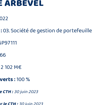
E ARBEVEL
022
:
03. Société de gestion de portefeuille
GP97111
666
2 102 M€
verts :
100 %
e CTH :
30 juin 2023
r le CTH :
30 juin 2023