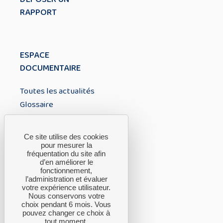
RAPPORT
ESPACE
DOCUMENTAIRE
Toutes les actualités
Glossaire
À PROPOS
Ce site utilise des cookies
pour mesurer la
fréquentation du site afin
A propos du CTH
d’en améliorer le
fonctionnement,
FAQ
l’administration et évaluer
Nous contacter
votre expérience utilisateur.
Nous conservons votre
choix pendant 6 mois. Vous
pouvez changer ce choix à
tout moment.