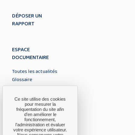
DÉPOSER UN
RAPPORT
ESPACE
DOCUMENTAIRE
Toutes les actualités
Glossaire
À PROPOS
Ce site utilise des cookies
pour mesurer la
fréquentation du site afin
A propos du CTH
d’en améliorer le
fonctionnement,
FAQ
l’administration et évaluer
Nous contacter
votre expérience utilisateur.
Nous conservons votre