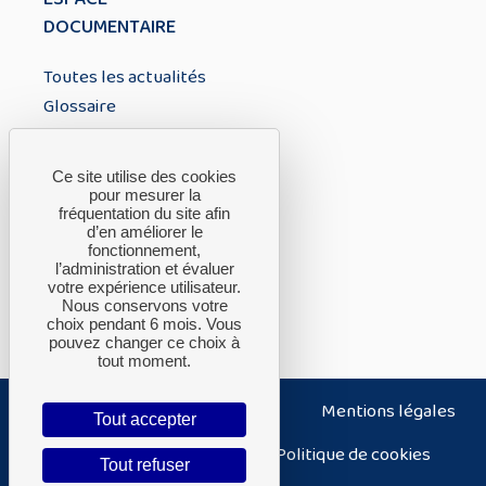
DOCUMENTAIRE
Toutes les actualités
Glossaire
À PROPOS
Ce site utilise des cookies
pour mesurer la
fréquentation du site afin
A propos du CTH
d’en améliorer le
fonctionnement,
FAQ
l’administration et évaluer
Nous contacter
votre expérience utilisateur.
Nous conservons votre
choix pendant 6 mois. Vous
pouvez changer ce choix à
tout moment.
Nous contacter
Plan du site
Mentions légales
Tout accepter
Politique de confidentialité
Politique de cookies
Tout refuser