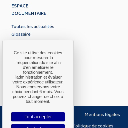
ESPACE
DOCUMENTAIRE
Toutes les actualités
Glossaire
À PROPOS
Ce site utilise des cookies
pour mesurer la
fréquentation du site afin
A propos du CTH
d’en améliorer le
fonctionnement,
FAQ
l’administration et évaluer
Nous contacter
votre expérience utilisateur.
Nous conservons votre
choix pendant 6 mois. Vous
pouvez changer ce choix à
tout moment.
Nous contacter
Plan du site
Mentions légales
Tout accepter
Politique de confidentialité
Politique de cookies