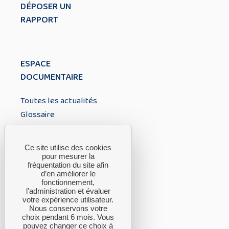
DÉPOSER UN
RAPPORT
ESPACE
DOCUMENTAIRE
Toutes les actualités
Glossaire
À PROPOS
Ce site utilise des cookies
pour mesurer la
fréquentation du site afin
A propos du CTH
d’en améliorer le
fonctionnement,
FAQ
l’administration et évaluer
Nous contacter
votre expérience utilisateur.
Nous conservons votre
choix pendant 6 mois. Vous
pouvez changer ce choix à