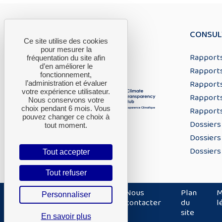
CONSUL
Ce site utilise des cookies
pour mesurer la
Rapports
fréquentation du site afin
d’en améliorer le
Rapports
fonctionnement,
Rapports
l’administration et évaluer
votre expérience utilisateur.
Rapports
Nous conservons votre
choix pendant 6 mois. Vous
Rapports
pouvez changer ce choix à
Dossiers
tout moment.
Dossiers
Dossiers
Tout accepter
Tout refuser
Nous
Plan
M
Personnaliser
contacter
du
l
site
En savoir plus