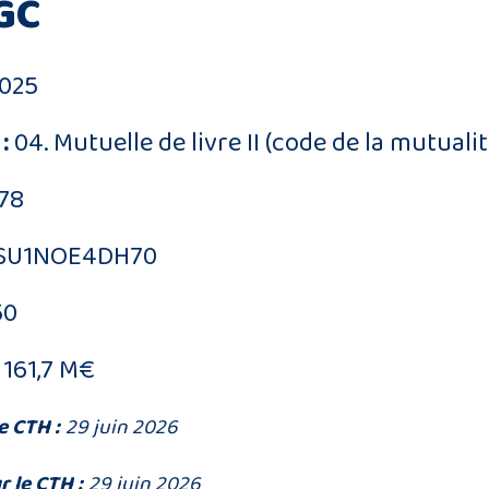
GC
025
:
04. Mutuelle de livre II (code de la mutualit
78
SU1NOE4DH70
50
161,7 M€
e CTH :
29 juin 2026
r le CTH :
29 juin 2026