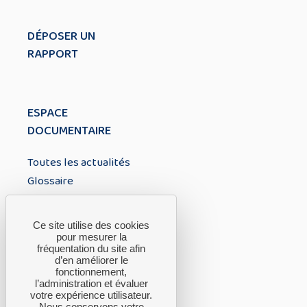
DÉPOSER UN
RAPPORT
ESPACE
DOCUMENTAIRE
Toutes les actualités
Glossaire
À PROPOS
Ce site utilise des cookies
pour mesurer la
fréquentation du site afin
A propos du CTH
d’en améliorer le
fonctionnement,
FAQ
l’administration et évaluer
Nous contacter
votre expérience utilisateur.
Nous conservons votre