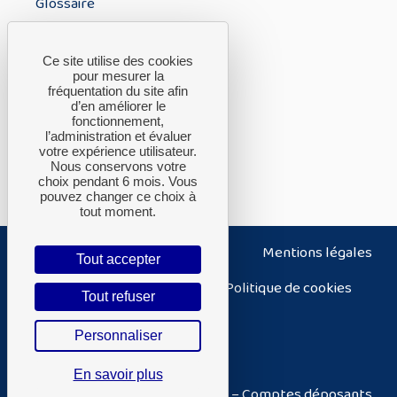
Glossaire
À PROPOS
Ce site utilise des cookies
pour mesurer la
fréquentation du site afin
A propos du CTH
d’en améliorer le
fonctionnement,
FAQ
l’administration et évaluer
Nous contacter
votre expérience utilisateur.
Nous conservons votre
choix pendant 6 mois. Vous
pouvez changer ce choix à
tout moment.
Nous contacter
Plan du site
Mentions légales
Tout accepter
Politique de confidentialité
Politique de cookies
Tout refuser
Accessibilité – non conforme
Personnaliser
Conditions générales d’utilisation
En savoir plus
Conditions générales d’utilisation – Comptes déposants