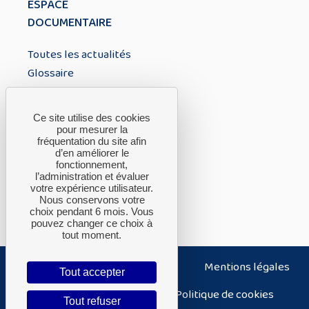
ESPACE
DOCUMENTAIRE
Toutes les actualités
Glossaire
À PROPOS
Ce site utilise des cookies
pour mesurer la
fréquentation du site afin
A propos du CTH
d’en améliorer le
fonctionnement,
FAQ
l’administration et évaluer
Nous contacter
votre expérience utilisateur.
Nous conservons votre
choix pendant 6 mois. Vous
pouvez changer ce choix à
tout moment.
Nous contacter
Plan du site
Mentions légales
Tout accepter
Politique de confidentialité
Politique de cookies
Tout refuser