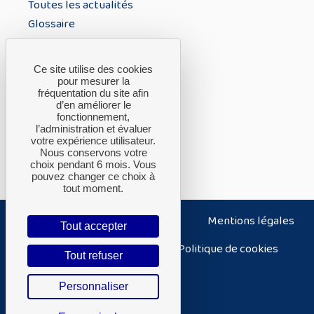
Toutes les actualités
Glossaire
À PROPOS
Ce site utilise des cookies
pour mesurer la
fréquentation du site afin
A propos du CTH
d’en améliorer le
fonctionnement,
FAQ
l’administration et évaluer
Nous contacter
votre expérience utilisateur.
Nous conservons votre
choix pendant 6 mois. Vous
pouvez changer ce choix à
tout moment.
Nous contacter
Plan du site
Mentions légales
Tout accepter
Politique de confidentialité
Politique de cookies
Tout refuser
Accessibilité – non conforme
Personnaliser
Conditions générales d’utilisation